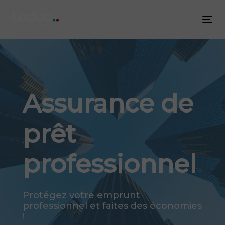
Skip
Skip
links
to
Tog
content
nav
Assurance de
prêt
professionnel
.
Protégez votre emprunt
professionnel et faites des économies
!