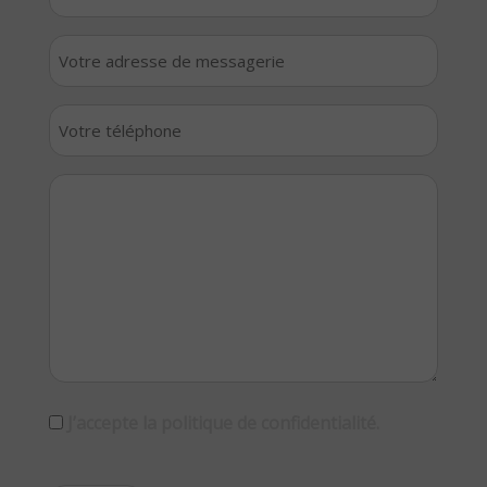
nom
*
Votre
adresse
de
Votre
messagerie
téléphone
*
*
Votre
message
*
RGPD
J’accepte la politique de confidentialité.