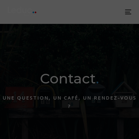
Skip
Skip
links
to
Tog
content
nav
Contact
.
UNE QUESTION, UN CAFÉ, UN RENDEZ-VOUS
?