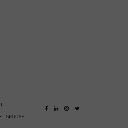
ct
E
-
GROUPE