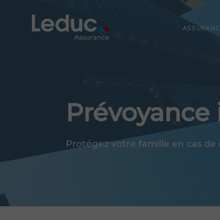
Skip
Skip
links
to
ASSURANC
content
Prévoyance 
Protégez votre famille en cas de