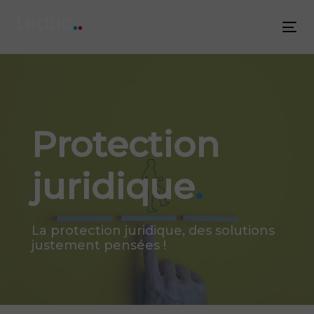
Skip
Skip
links
to
Tog
content
nav
Protection
juridique
.
La protection juridique, des solutions
justement pensées !