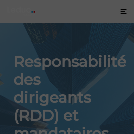
Skip
Skip
links
to
Tog
content
nav
Responsabilité
des
dirigeants
(RDD) et
mandataires